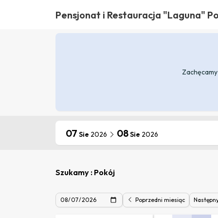
Pensjonat i Restauracja "Laguna" P
Zachęcamy d
07
08
Sie
2026
Sie
2026
Szukamy : Pokój
Poprzedni miesiąc
Następn