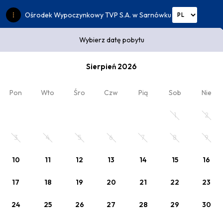
Ośrodek Wypoczynkowy TVP S.A. w Sarnówku
Wybierz datę pobytu
Wybierz datę pobytu
Sierpień 2026
2
Kod rabatowy
x Dorośli
, 0 x Dziecko
Pon
Wto
Śro
Czw
Pią
Sob
Nie
Zaplanuj pobyt
1
2
Wybierz datę lub jeden z poniższych cenników.
3
4
5
6
7
8
9
10
11
12
13
14
15
16
17
18
19
20
21
22
23
24
25
26
27
28
29
30