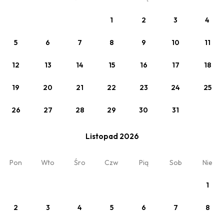
Wakacje 2026
Opcjonalne
1
2
3
4
5
6
7
8
9
10
11
12
13
14
15
16
17
18
19
20
21
22
23
24
25
26
27
28
29
30
31
Listopad 2026
Pon
Wto
Śro
Czw
Pią
Sob
Nie
Zobacz
Poza Sezonem - Wiosna 2026
1
2
3
4
5
6
7
8