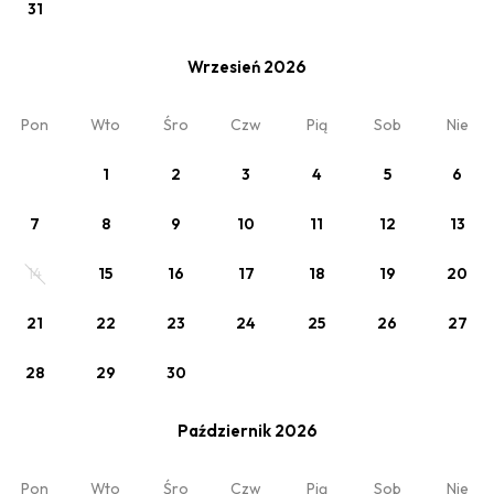
31
Wrzesień 2026
Zobacz
Pon
Wto
Śro
Czw
Pią
Sob
Nie
Poza sezonem 2026
1
2
3
4
5
6
7
8
9
10
11
12
13
14
15
16
17
18
19
20
21
22
23
24
25
26
27
28
29
30
Październik 2026
Zobacz
Pon
Wto
Śro
Czw
Pią
Sob
Nie