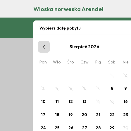
Wioska norweska Arendel
Wybierz datę pobytu
Sierpień 2026
Zaplanuj pobyt
Pon
Wto
Śro
Czw
Pią
Sob
Nie
Wybierz datę lub jeden z poniższych cennik
1
2
3
4
5
6
7
8
9
10
11
12
13
14
15
16
17
18
19
20
21
22
23
24
25
26
27
28
29
30