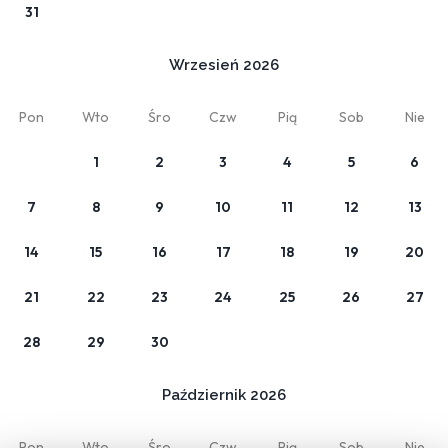
31
Zmień
Oferta ze śniadaniem
Wrzesień 2026
Pokój 1
Pon
Wto
Śro
Czw
Pią
Sob
Nie
1 x Dorośli
1
2
3
4
5
6
7
8
9
10
11
12
13
14
15
16
17
18
19
20
21
22
23
24
25
26
27
28
29
30
Moja rezerwacja
O nas
Oferty
Październik 2026
Regulamin
Opinie
Kontakt
Pon
Wto
Śro
Czw
Pią
Sob
Nie