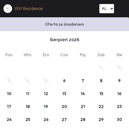
VIVI Residence
Oferta ze śniadaniem
Wybierz datę pobytu
Sierpień 2026
1
Kod rabatowy
x Dorośli
, 0 x Dziecko
Pon
Wto
Śro
Czw
Pią
Sob
Nie
Twój pobyt
1
2
3
4
5
6
7
8
9
10
11
12
13
14
15
16
17
18
19
20
21
22
23
24
25
26
27
28
29
30
Wybrana oferta