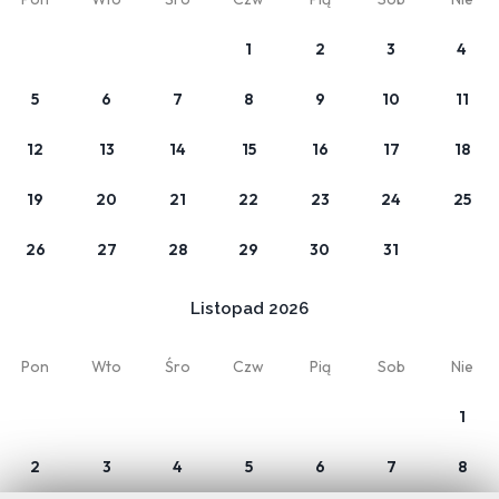
Oferta ze śniadaniem
1
2
3
4
śniadanie w cenie (BB)
5
6
7
8
9
10
11
Twój pobyt
12
13
14
15
16
17
18
19
20
21
22
23
24
25
Pokój 1
1 x Dorośli
26
27
28
29
30
31
Listopad 2026
Pon
Wto
Śro
Czw
Pią
Sob
Nie
Moja rezerwacja
O nas
Oferty
Regulamin
1
Opinie
Kontakt
2
3
4
5
6
7
8
VIVI Residence