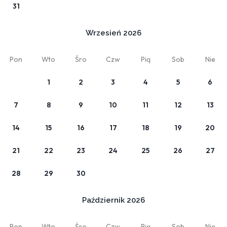
31
Wrzesień 2026
Zobacz
Oferta standardowa bez śniadania
Pon
Wto
Śro
Czw
Pią
Sob
Nie
A'la carte
1
2
3
4
5
6
7
8
9
10
11
12
13
14
15
16
17
18
19
20
21
22
23
24
25
26
27
28
29
30
Październik 2026
Zobacz
Pon
Wto
Śro
Czw
Pią
Sob
Nie