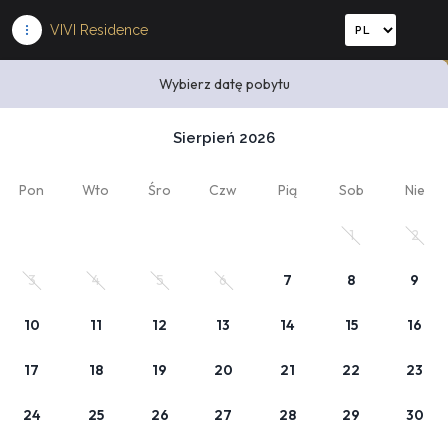
VIVI Residence
Wybierz datę pobytu
Wybierz datę pobytu
Sierpień 2026
1
Kod rabatowy
x Dorośli
, 0 x Dziecko
Pon
Wto
Śro
Czw
Pią
Sob
Nie
Zaplanuj pobyt
1
2
Wybierz datę lub jeden z poniższych cenników.
3
4
5
6
7
8
9
10
11
12
13
14
15
16
17
18
19
20
21
22
23
24
25
26
27
28
29
30