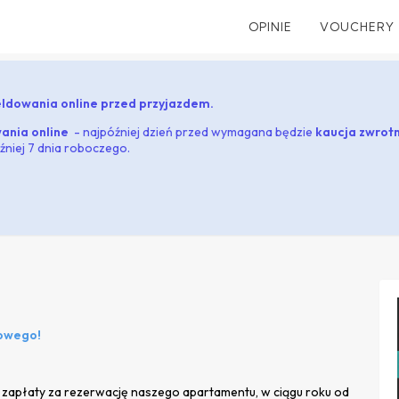
OPINIE
VOUCHERY
dowania online przed przyjazdem.
ania online
- najpóźniej dzień przed wymagana będzie
kaucja zwrotn
óźniej 7 dnia roboczego.
towego!
 zapłaty za rezerwację naszego apartamentu, w ciągu roku od