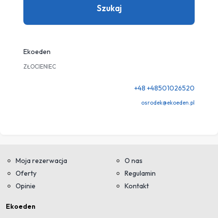
Szukaj
LT
AR
Ekoeden
PT
ZŁOCIENIEC
+48 +48501026520
osrodek@ekoeden.pl
Moja rezerwacja
O nas
Oferty
Regulamin
Opinie
Kontakt
Ekoeden