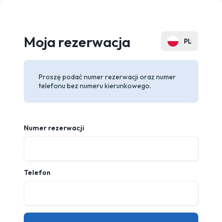
Moja rezerwacja
PL
DE
Proszę podać numer rezerwacji oraz numer
EN
telefonu bez numeru kierunkowego.
ES
CZ
Numer rezerwacji
FR
UA
Telefon
RU
SK
IT