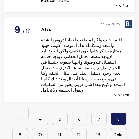
Polecam 10/10.
WIĘCEJ
27
Sie 2025
9
Atya
/ 10
اقامه جيده واكبها مصاعب أعطتنا.دروس الشقه
واسعه ومتكامله بذل الموضف كويب جهود
ممتازه يشكر عليهابدون تكييف ولكن الجوء بارد
لايوجد مصعد لحمل الحقائب لايوجد خدمة
استقبال عندوصولنا واجهنا صعوبه جلسنا في
الحوش مايقرب نصف ساعه لاندري ماذا نعمل
لعدم وجود استقبال يدلنا على مكان الشقه وكنا
في وضع صعب ومعانا أطفال وبعد ذلك كلمنا
الموقع بوكينج وهذا شي غريب يعتبر من السلبيات
ونقول الحقيقه ولا نجامل
WIĘCEJ
4
5
6
7
8
9
10
11
12
13
Dalej