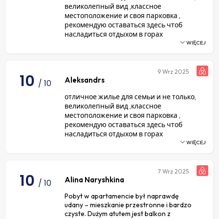
великолепный вид ,классное
местоположение и своя парковка ,
рекомендую оставаться здесь чтоб
насладиться отдыхом в горах
WIĘCEJ
9
Wrz 2025
10
Aleksandrs
/ 10
отличное жилье для семьи и не только,
великолепный вид ,классное
местоположение и своя парковка ,
рекомендую оставаться здесь чтоб
насладиться отдыхом в горах
WIĘCEJ
7
Wrz 2025
10
Alina Naryshkina
/ 10
Pobyt w apartamencie był naprawdę
udany – mieszkanie przestronne i bardzo
czyste. Dużym atutem jest balkon z