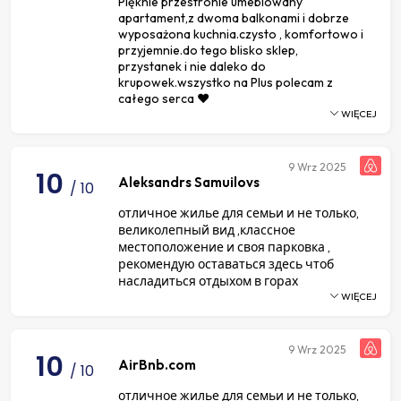
Pięknie przestronie umeblowany
apartament,z dwoma balkonami i dobrze
wyposażona kuchnia.czysto , komfortowo i
przyjemnie.do tego blisko sklep,
przystanek i nie daleko do
krupowek.wszystko na Plus polecam z
całego serca ♥️
WIĘCEJ
9
Wrz 2025
10
Aleksandrs Samuilovs
/ 10
отличное жилье для семьи и не только,
великолепный вид ,классное
местоположение и своя парковка ,
рекомендую оставаться здесь чтоб
насладиться отдыхом в горах
WIĘCEJ
9
Wrz 2025
10
AirBnb.com
/ 10
отличное жилье для семьи и не только,