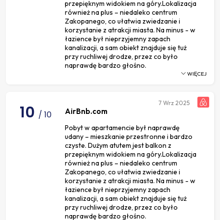
przepięknym widokiem na góry.Lokalizacja
również na plus – niedaleko centrum
Zakopanego, co ułatwia zwiedzanie i
korzystanie z atrakcji miasta. Na minus - w
łazience był nieprzyjemny zapach
kanalizacji, a sam obiekt znajduje się tuż
przy ruchliwej drodze, przez co było
naprawdę bardzo głośno.
WIĘCEJ
7
Wrz 2025
10
AirBnb.com
/ 10
Pobyt w apartamencie był naprawdę
udany – mieszkanie przestronne i bardzo
czyste. Dużym atutem jest balkon z
przepięknym widokiem na góry.Lokalizacja
również na plus – niedaleko centrum
Zakopanego, co ułatwia zwiedzanie i
korzystanie z atrakcji miasta. Na minus - w
łazience był nieprzyjemny zapach
kanalizacji, a sam obiekt znajduje się tuż
przy ruchliwej drodze, przez co było
naprawdę bardzo głośno.