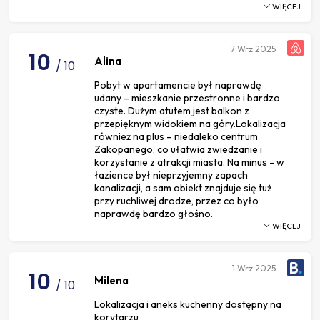
WIĘCEJ
7
Wrz 2025
10
Alina
/ 10
Pobyt w apartamencie był naprawdę
udany – mieszkanie przestronne i bardzo
czyste. Dużym atutem jest balkon z
przepięknym widokiem na góry.Lokalizacja
również na plus – niedaleko centrum
Zakopanego, co ułatwia zwiedzanie i
korzystanie z atrakcji miasta. Na minus - w
łazience był nieprzyjemny zapach
kanalizacji, a sam obiekt znajduje się tuż
przy ruchliwej drodze, przez co było
naprawdę bardzo głośno.
WIĘCEJ
1
Wrz 2025
10
Milena
/ 10
Lokalizacja i aneks kuchenny dostępny na
korytarzu