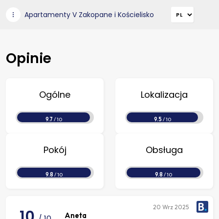
Apartamenty V Zakopane i Kościelisko
Opinie
Ogólne
Lokalizacja
9.7
/ 10
9.5
/ 10
Pokój
Obsługa
9.8
/ 10
9.8
/ 10
20
Wrz 2025
10
Aneta
/ 10