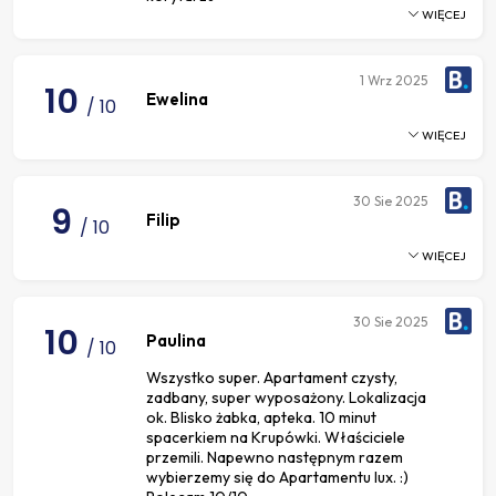
WIĘCEJ
1
Wrz 2025
10
Ewelina
/ 10
WIĘCEJ
30
Sie 2025
9
Filip
/ 10
WIĘCEJ
30
Sie 2025
10
Paulina
/ 10
Wszystko super. Apartament czysty,
zadbany, super wyposażony. Lokalizacja
ok. Blisko żabka, apteka. 10 minut
spacerkiem na Krupówki. Właściciele
przemili. Napewno następnym razem
wybierzemy się do Apartamentu lux. :)