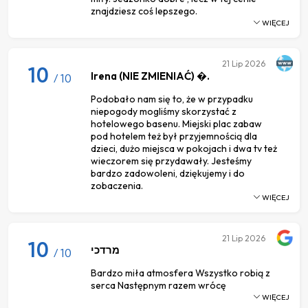
znajdziesz coś lepszego.
WIĘCEJ
21
Lip 2026
10
Irena (NIE ZMIENIAĆ) �.
/ 10
Podobało nam się to, że w przypadku
niepogody mogliśmy skorzystać z
hotelowego basenu. Miejski plac zabaw
pod hotelem też był przyjemnością dla
dzieci, dużo miejsca w pokojach i dwa tv też
wieczorem się przydawały. Jesteśmy
bardzo zadowoleni, dziękujemy i do
zobaczenia.
WIĘCEJ
21
Lip 2026
10
מרדכי
/ 10
Bardzo miła atmosfera Wszystko robią z
serca Następnym razem wrócę
WIĘCEJ