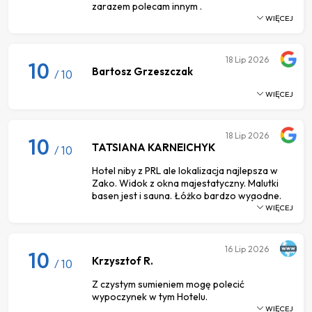
zarazem polecam innym .
WIĘCEJ
18
Lip 2026
10
Bartosz Grzeszczak
/ 10
WIĘCEJ
18
Lip 2026
10
TATSIANA KARNEICHYK
/ 10
Hotel niby z PRL ale lokalizacja najlepsza w
Zako. Widok z okna majestatyczny. Malutki
basen jest i sauna. Łóżko bardzo wygodne.
WIĘCEJ
16
Lip 2026
10
Krzysztof R.
/ 10
Z czystym sumieniem mogę polecić
wypoczynek w tym Hotelu.
WIĘCEJ