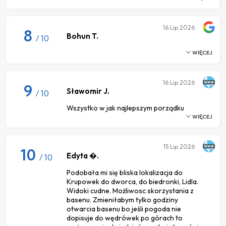
16
Lip 2026
8
Bohun T.
/ 10
WIĘCEJ
16
Lip 2026
9
Sławomir J.
/ 10
Wszystko w jak najlepszym porządku
WIĘCEJ
15
Lip 2026
10
Edyta �.
/ 10
Podobała mi się bliska lokalizacja do
Krupowek do dworca, do biedronki, Lidla.
Widoki cudne. Możliwosc skorzystania z
basenu. Zmieniłabym tylko godziny
otwarcia basenu bo jeśli pogoda nie
dopisuje do wędrówek po górach to