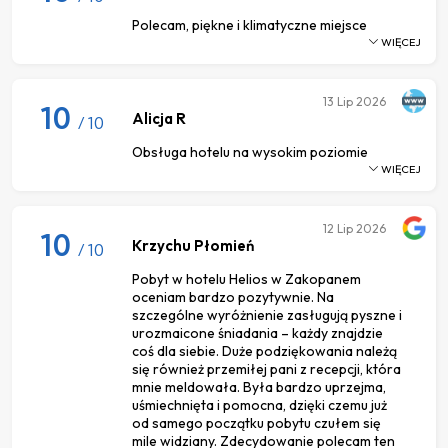
Polecam, piękne i klimatyczne miejsce
WIĘCEJ
13
Lip 2026
10
Alicja R
/ 10
Obsługa hotelu na wysokim poziomie
WIĘCEJ
12
Lip 2026
10
Krzychu Płomień
/ 10
Pobyt w hotelu Helios w Zakopanem
oceniam bardzo pozytywnie. Na
szczególne wyróżnienie zasługują pyszne i
urozmaicone śniadania – każdy znajdzie
coś dla siebie. Duże podziękowania należą
się również przemiłej pani z recepcji, która
mnie meldowała. Była bardzo uprzejma,
uśmiechnięta i pomocna, dzięki czemu już
od samego początku pobytu czułem się
mile widziany. Zdecydowanie polecam ten