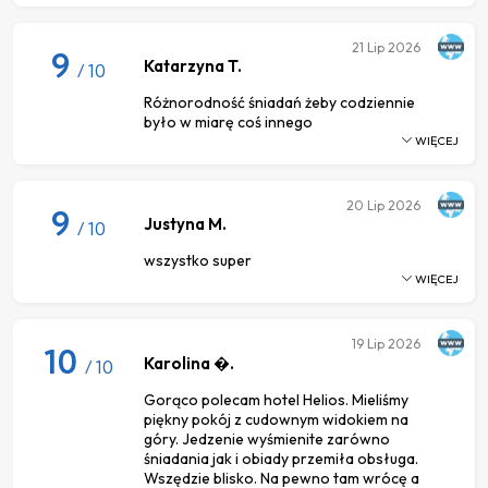
21
Lip 2026
9
Katarzyna T.
/ 10
Różnorodność śniadań żeby codziennie
było w miarę coś innego
WIĘCEJ
20
Lip 2026
9
Justyna M.
/ 10
wszystko super
WIĘCEJ
19
Lip 2026
10
Karolina �.
/ 10
Gorąco polecam hotel Helios. Mieliśmy
piękny pokój z cudownym widokiem na
góry. Jedzenie wyśmienite zarówno
śniadania jak i obiady przemiła obsługa.
Wszędzie blisko. Na pewno tam wrócę a