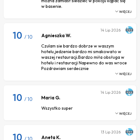
można zamiast siedzieć w pokoju kąpać się
w basenie.
WIĘCEJ
14
Lip 2026
10
Agnieszka W.
/ 10
Czulam sie bardzo dobrze w waszym
hotelu,jedzenie bardzo mi smakowało w
waszej restauracji.Bardzo miła obsługa w
hotelu i restauracji Napewno do was wroce
Pozdrawiam serdecznie
WIĘCEJ
14
Lip 2026
10
Maria G.
/ 10
Wszystko super
WIĘCEJ
13
Lip 2026
10
Aneta K.
/ 10