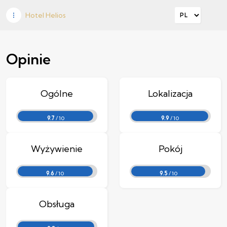
Hotel Helios
Opinie
Ogólne
Lokalizacja
9.7
/ 10
9.9
/ 10
Wyżywienie
Pokój
9.6
/ 10
9.5
/ 10
Obsługa