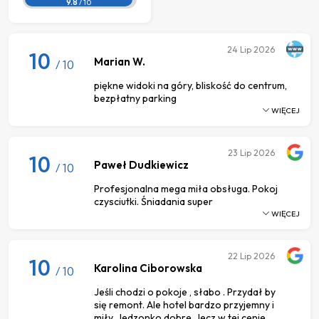
9.8
/ 10
24
Lip 2026
10
Marian W.
/ 10
piękne widoki na góry, bliskość do centrum,
bezpłatny parking
WIĘCEJ
23
Lip 2026
10
Paweł Dudkiewicz
/ 10
Profesjonalna mega miła obsługa. Pokoj
czysciutki. Śniadania super
WIĘCEJ
22
Lip 2026
10
Karolina Ciborowska
/ 10
Jeśli chodzi o pokoje , słabo . Przydał by
się remont. Ale hotel bardzo przyjemny i
miły. Jedzonko dobre , lecz w tej cenie