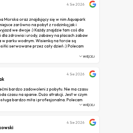
4
Sie 2026
a Morska oraz znajdujący się w nim Aquapark
iejsce zarówno na pobyt z rodzinką jak i
jazd we dwoje :) Każdy znajdzie tam coś dla
gi dla zdrowia i urody, zabawy na placach zabaw
a w parku wodnym. Wisienką na torcie są
siłki serwowane przez cały dzień :) Polecam
WIĘCEJ
4
Sie 2026
ak
iećmi bardzo zadowoleni z pobytu. Nie ma czasu
koda czasu na spanie. Dużo atrakcji. Jest w czym
bsługa bardzo miła i profesjonalna. Polecam
WIĘCEJ
4
Sie 2026
kowski