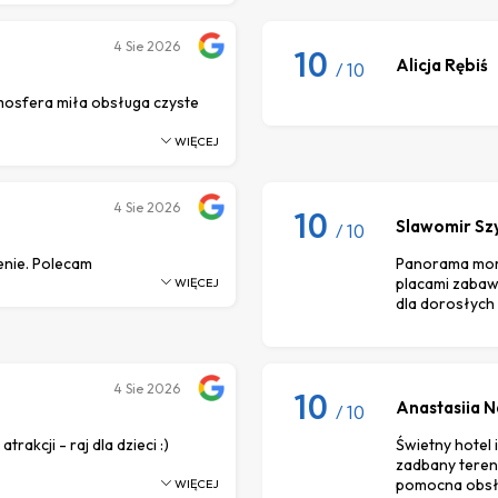
4
Sie 2026
10
Alicja Rębiś
/ 10
mosfera miła obsługa czyste
WIĘCEJ
4
Sie 2026
10
Slawomir Sz
/ 10
enie. Polecam
Panorama mors
placami zabaw 
WIĘCEJ
dla dorosłych 
4
Sie 2026
10
Anastasiia N
/ 10
rakcji - raj dla dzieci :)
Świetny hotel 
zadbany teren
pomocna obsłu
WIĘCEJ