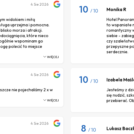
4
Sie 2026
10
Monika R
/ 10
ym widokiem i miłą
Hotel Panoram
bsługa uprzejma i pomocna.
to wspaniałe m
blisko morza i atrakcji.
romantyczny wy
dociągnięcia, które nieco
siebie - zabie
 ogólnie wspominam go
czy szaleństw
ogę polecić to miejsce
przepyszne po
serdecznie.
WIĘCEJ
4
Sie 2026
10
Izabela Maśl
/ 10
eszcze nie pojechaliśmy 2 x w
Jesteśmy z dz
się nudzić, sz
przebierać. O
WIĘCEJ
4
Sie 2026
8
Lukasz Bacz
/ 10