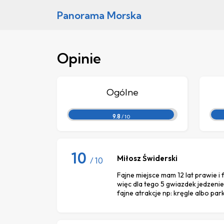
Panorama Morska
Opinie
Ogólne
9.8
/ 10
10
Miłosz Świderski
/ 10
Fajne miejsce mam 12 lat prawie i f
więc dla tego 5 gwiazdek jedzenie
fajne atrakcje np: kręgle albo par