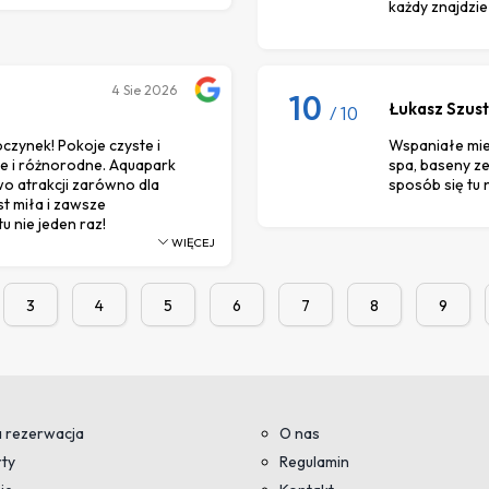
każdy znajdzie 
4
Sie 2026
10
Łukasz Szus
/ 10
czynek! Pokoje czyste i
Wspaniałe mie
e i różnorodne. Aquapark
spa, baseny ze
o atrakcji zarówno dla
sposób się tu 
st miła i zawsze
 nie jeden raz!
WIĘCEJ
3
4
5
6
7
8
9
 rezerwacja
O nas
ty
Regulamin