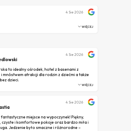
4
Sie 2026
WIĘCEJ
4
Sie 2026
ydlowski
ka to idealny ośrodek, hotel z basenami z
i mnóstwem atrakcji dla rodzin z dziećmi a także
bez dzieci.
WIĘCEJ
4
Sie 2026
astia
i fantastyczne miejsce na wypoczynek! Piękny,
, czyste i komfortowe pokoje oraz bardzo miła i
ga. Jedzenie było smaczne i różnorodne –