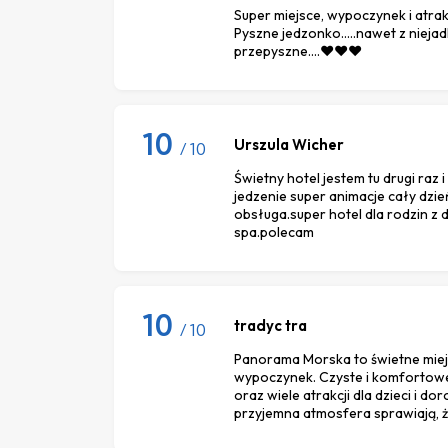
Super miejsce, wypoczynek i atrak
Pyszne jedzonko.....nawet z nieja
przepyszne....❤️❤️❤️
10
Urszula Wicher
/ 10
Świetny hotel jestem tu drugi ra
jedzenie super animacje cały dzi
obsługa.super hotel dla rodzin z d
spa.polecam
10
tradyc tra
/ 10
Panorama Morska to świetne miej
wypoczynek. Czyste i komfortowe
oraz wiele atrakcji dla dzieci i do
przyjemna atmosfera sprawiają, ż