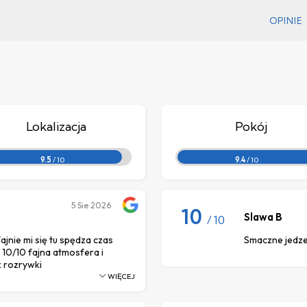
OPINIE
Lokalizacja
Pokój
9.5
/ 10
9.4
/ 10
5
Sie 2026
10
Slawa B
/ 10
ajnie mi się tu spędza czas
Smaczne jedzen
 10/10 fajna atmosfera i
k rozrywki
WIĘCEJ