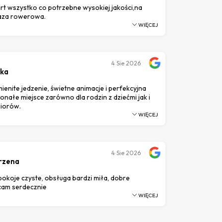
rt wszystko co potrzebne wysokiej jakości,na
aza rowerowa.
WIĘCEJ
4
Sie 2026
cka
enite jedzenie, świetne animacje i perfekcyjna
nałe miejsce zarówno dla rodzin z dziećmi jak i
niorów.
WIĘCEJ
4
Sie 2026
rzena
 pokoje czyste, obsługa bardzi miła, dobre
ecam serdecznie
WIĘCEJ