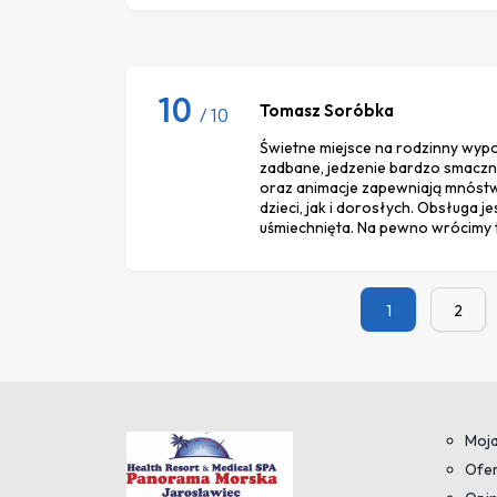
10
Tomasz Soróbka
/ 10
Świetne miejsce na rodzinny wypo
zadbane, jedzenie bardzo smaczn
oraz animacje zapewniają mnóstw
dzieci, jak i dorosłych. Obsługa je
uśmiechnięta. Na pewno wrócimy tu
1
2
Moja
Ofer