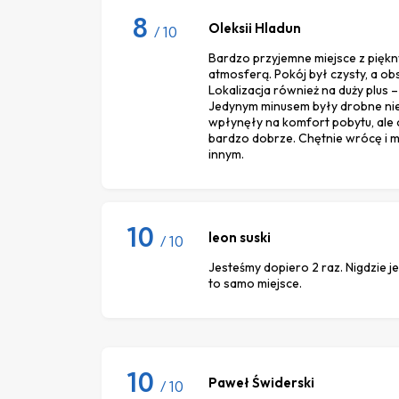
8
Oleksii Hladun
/ 10
Bardzo przyjemne miejsce z piękn
atmosferą. Pokój był czysty, a o
Lokalizacja również na duży plus – 
Jedynym minusem były drobne nie
wpłynęły na komfort pobytu, ale
bardzo dobrze. Chętnie wrócę i m
innym.
10
leon suski
/ 10
Jesteśmy dopiero 2 raz. Nigdzie j
to samo miejsce.
10
Paweł Świderski
/ 10