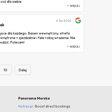
coś dla siebie.
WIĘCEJ
4
Sie 2026
tak
jsce dla każdego. Basen wewnętrzny, strefa
wnętrzne + zjeżdżalnie i fale robią wrażenie. Nie
nudzić. Polecam!
WIĘCEJ
10
Dalej
Panorama Morska
Hotres.pl
: Boost direct bookings