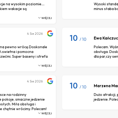
cje na wysokim poziomie....
Wysoki standa
dkiem wakacje są
minus słaba b
WIĘCEJ
4
Sie 2026
10
Ewa Kańczu
/ 10
z i na pewno wrócę.Doskonale
Polecam. Wyśmi
eń.swietna i pomocna
obsługa. Dosko
ziećmi. Super baseny i strefa
dla par,czy se
WIĘCEJ
4
Sie 2026
10
Marzena Ma
/ 10
sce na rodzinny
Dużo atrakcji,
 pokoje, smaczne jedzenie
jedzenie. Pol
rosłych. Miła obsługa i
e chętnie wrócimy. Polecam!
WIĘCEJ