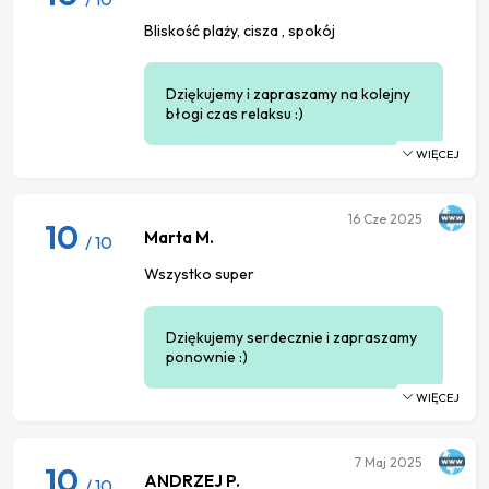
Bliskość plaży, cisza , spokój
Dziękujemy i zapraszamy na kolejny
błogi czas relaksu :)
WIĘCEJ
16
Cze 2025
10
Marta M.
/ 10
Wszystko super
Dziękujemy serdecznie i zapraszamy
ponownie :)
WIĘCEJ
7
Maj 2025
10
ANDRZEJ P.
/ 10