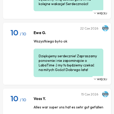
kolejne wakacje! Serdeczności!
WIĘCEJ
22
Cze 2026
10
Ewa G.
/ 10
Wszystkiego było ok
Dziękujemy serdecznie! Zapraszamy
ponownie i nie zapominajcie o
LabaTime :) my tu będziemy czekać
na miłych Gości! Dobrego lata!
WIĘCEJ
15
Cze 2026
10
Voss Y.
/ 10
Alles war super uns hat es sehr gut gefallen