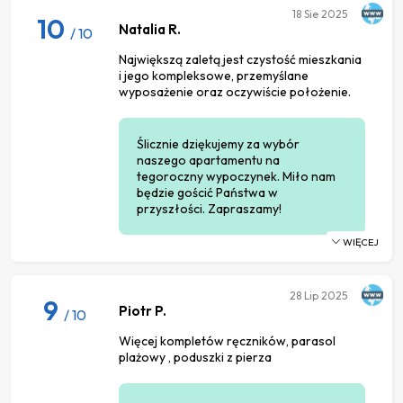
18
Sie 2025
10
Natalia R.
/ 10
Największą zaletą jest czystość mieszkania
i jego kompleksowe, przemyślane
wyposażenie oraz oczywiście położenie.
Ślicznie dziękujemy za wybór
naszego apartamentu na
tegoroczny wypoczynek. Miło nam
będzie gościć Państwa w
przyszłości. Zapraszamy!
WIĘCEJ
28
Lip 2025
9
Piotr P.
/ 10
Więcej kompletów ręczników, parasol
plażowy , poduszki z pierza