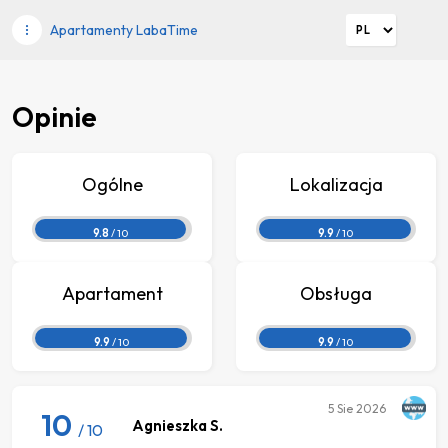
Apartamenty LabaTime
Opinie
Ogólne
Lokalizacja
9.8
/ 10
9.9
/ 10
Apartament
Obsługa
9.9
/ 10
9.9
/ 10
5
Sie 2026
10
Agnieszka S.
/ 10