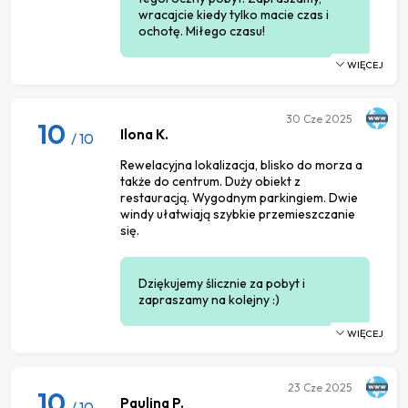
wracajcie kiedy tylko macie czas i
ochotę. Miłego czasu!
WIĘCEJ
30
Cze 2025
10
Ilona K.
/ 10
Rewelacyjna lokalizacja, blisko do morza a
także do centrum. Duży obiekt z
restauracją. Wygodnym parkingiem. Dwie
windy ułatwiają szybkie przemieszczanie
się.
Dziękujemy ślicznie za pobyt i
zapraszamy na kolejny :)
WIĘCEJ
23
Cze 2025
10
Paulina P.
/ 10