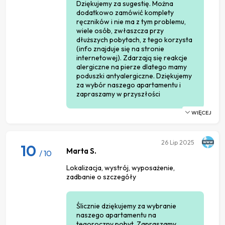
Dziękujemy za sugestię. Można
dodatkowo zamówić komplety
ręczników i nie ma z tym problemu,
wiele osób, zwłaszcza przy
dłuższych pobytach, z tego korzysta
(info znajduje się na stronie
internetowej). Zdarzają się reakcje
alergiczne na pierze dlatego mamy
poduszki antyalergiczne. Dziękujemy
za wybór naszego apartamentu i
zapraszamy w przyszłości
WIĘCEJ
26
Lip 2025
10
Marta S.
/ 10
Lokalizacja, wystrój, wyposażenie,
zadbanie o szczegóły
Ślicznie dziękujemy za wybranie
naszego apartamentu na
tegoroczny pobyt. Zapraszamy,