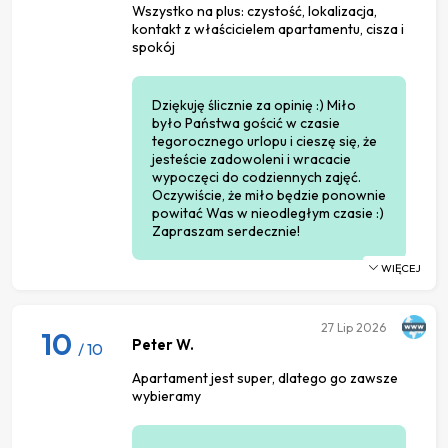
Wszystko na plus: czystość, lokalizacja,
kontakt z właścicielem apartamentu, cisza i
spokój
Dziękuję ślicznie za opinię :) Miło
było Państwa gościć w czasie
tegorocznego urlopu i cieszę się, że
jesteście zadowoleni i wracacie
wypoczęci do codziennych zajęć.
Oczywiście, że miło będzie ponownie
powitać Was w nieodległym czasie :)
Zapraszam serdecznie!
WIĘCEJ
27
Lip 2026
10
Peter W.
/ 10
Apartament jest super, dlatego go zawsze
wybieramy