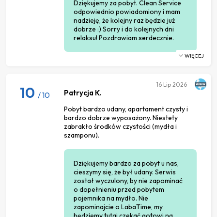
Dziękujemy za pobyt. Clean Service
odpowiednio powiadomiony i mam
nadzieję, że kolejny raz będzie już
dobrze :) Sorry i do kolejnych dni
relaksu! Pozdrawiam serdecznie.
WIĘCEJ
16
Lip 2026
10
Patrycja K.
/ 10
Pobyt bardzo udany, apartament czysty i
bardzo dobrze wyposażony. Niestety
zabrakło środków czystości (mydła i
szamponu).
Dziękujemy bardzo za pobyt u nas,
cieszymy się, że był udany. Serwis
został wyczulony, by nie zapominać
o dopełnieniu przed pobytem
pojemnika na mydło. Nie
zapominajcie o LabaTime, my
będziemy tutaj czekać gotowi na