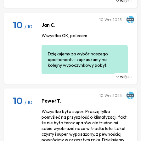
WIĘCEJ
10
Wrz 2025
10
Jan C.
/ 10
Wszystko OK, polecam
Dziękujemy za wybór naszego
apartamentu i zapraszamy na
kolejny wypoczynkowy pobyt.
WIĘCEJ
10
Wrz 2025
10
Paweł T.
/ 10
Wszystko było super. Proszę tylko
pomyśleć na przyszłość o klimatyzacji, fakt,
że nie było teraz upałów ale trudno mi
sobie wyobrazić noce w środku lata. Lokal
czysty i super wyposażony, z pewnością
powrócimy w przyszłym roku. Dziękujemy.