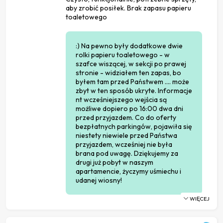
aby zrobić posiłek. Brak zapasu papieru
toaletowego
:) Na pewno były dodatkowe dwie
rolki papieru toaletowego - w
szafce wiszącej, w sekcji po prawej
stronie - widziałem ten zapas, bo
byłem tam przed Państwem .... może
zbyt w ten sposób ukryte. Informacje
nt wcześniejszego wejścia są
możliwe dopiero po 16:00 dwa dni
przed przyjazdem. Co do oferty
bezpłatnych parkingów, pojawiła się
niestety niewiele przed Państwa
przyjazdem, wcześniej nie była
brana pod uwagę. Dziękujemy za
drugi już pobyt w naszym
apartamencie, życzymy uśmiechu i
udanej wiosny!
WIĘCEJ