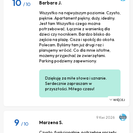
10
Barbara J.
/ 10
Wszystko na najwyższym poziomie. Czysto,
pięknie. Apartament piękny, duży, idealny.
Jest tam Wszystko czego można
potrzebować. Łącznie z wanienką dla
dzieci czy nocnikiem. Bardzo blisko do
zejścia na plażę. Cisza i spokój do okoła.
Polecam. Byliśmy tam już drugi raz i
planujemy wrócić. Co dla mnie istotne,
możemy przyjechać że zwierzętami.
Parking podziemy zapewniony.
Dziękuję za miłe słowa i uznanie.
Serdecznie zapraszam w
przyszłości. Miłego czasu!
WIĘCEJ
9
Kwi 2026
9
Marzena S.
/ 10
Czysto, funkcjonalnie, potrzebne sprzęty,