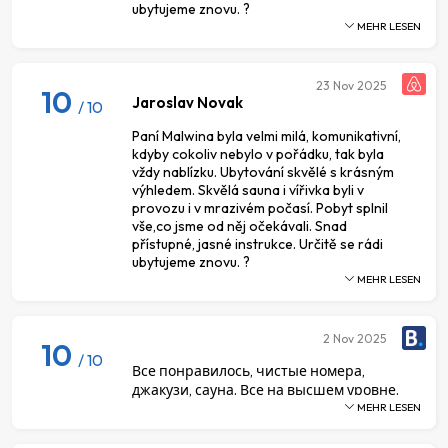
ubytujeme znovu. ?
MEHR LESEN
23
Nov 2025
10
Jaroslav Novak
/ 10
Paní Malwina byla velmi milá, komunikativní,
kdyby cokoliv nebylo v pořádku, tak byla
vždy nablízku. Ubytování skvělé s krásným
výhledem. Skvělá sauna i vířivka byli v
provozu i v mrazivém počasí. Pobyt splnil
vše,co jsme od něj očekávali. Snad
přístupné, jasné instrukce. Určitě se rádi
ubytujeme znovu. ?
MEHR LESEN
2
Nov 2025
10
/ 10
Все понравилось, чистые номера,
джакузи, сауна. Все на высшем уровне.
MEHR LESEN