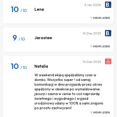
6
Jan 2026
10
Lena
/ 10
MEHR LESEN
14
Dez 2025
9
Jarosław
/ 10
MEHR LESEN
14
Dez 2025
10
Natalia
/ 10
W weekend ekipą spędzaliśmy czas w
domku. Wszystko super ! od samej
komunikacji w dniu przyjazdu przez okres
spędzony w obiekcie po wymeldowanie.
jacuzzi i sauna w cenie to coś naprawdę
świetnego i wygodnego:) wyjazd
urodzinowy udany w 100% a sami znajomi
po prostu zachwyceni!
MEHR LESEN