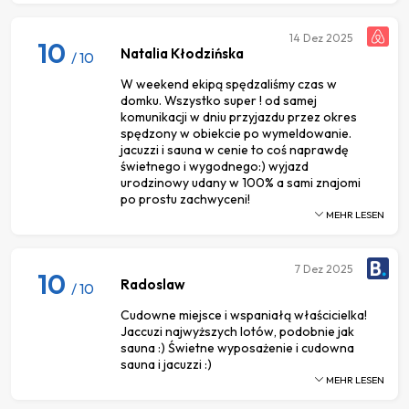
14
Dez 2025
10
Natalia Kłodzińska
/ 10
W weekend ekipą spędzaliśmy czas w
domku. Wszystko super ! od samej
komunikacji w dniu przyjazdu przez okres
spędzony w obiekcie po wymeldowanie.
jacuzzi i sauna w cenie to coś naprawdę
świetnego i wygodnego:) wyjazd
urodzinowy udany w 100% a sami znajomi
po prostu zachwyceni!
MEHR LESEN
7
Dez 2025
10
Radoslaw
/ 10
Cudowne miejsce i wspaniałą właścicielka!
Jaccuzi najwyższych lotów, podobnie jak
sauna :) Świetne wyposażenie i cudowna
sauna i jacuzzi :)
MEHR LESEN