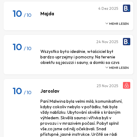
4
Dez 2025
10
Majda
/ 10
MEHR LESEN
24
Nov 2025
10
/ 10
Wszystko było idealnie, właściciel był
bardzo uprzejmy i pomocny. Na terenie
obiektu są jacuzzi i sauny, a domki są czys
MEHR LESEN
23
Nov 2025
10
Jaroslav
/ 10
Paní Malwina byla velmi milá, komunikativní,
kdyby cokoliv nebylo v pořádku, tak byla
vždy nablízku. Ubytování skvělé s krásným
výhledem. Skvělá sauna i vířivka byli v
provozu i v mrazivém počasí. Pobyt splnil
vše,co jsme od něj očekávali. Snad
přístupné, jasné instrukce. Určitě se rádi