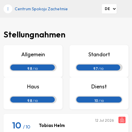
Centrum Spokoju Zachełmie
Stellungnahmen
Allgemein
Standort
9.8
/ 10
9.7
/ 10
Haus
Dienst
9.8
/ 10
10
/ 10
12
Jul 2026
10
Tobias Helm
/ 10