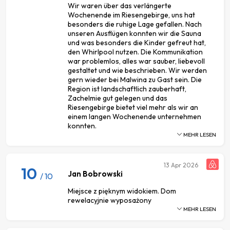
Wir waren über das verlängerte
Wochenende im Riesengebirge, uns hat
besonders die ruhige Lage gefallen. Nach
unseren Ausflügen konnten wir die Sauna
und was besonders die Kinder gefreut hat,
den Whirlpool nutzen. Die Kommunikation
war problemlos, alles war sauber, liebevoll
gestaltet und wie beschrieben. Wir werden
gern wieder bei Malwina zu Gast sein. Die
Region ist landschaftlich zauberhaft,
Zachelmie gut gelegen und das
Riesengebirge bietet viel mehr als wir an
einem langen Wochenende unternehmen
konnten.
MEHR LESEN
13
Apr 2026
10
Jan Bobrowski
/ 10
Miejsce z pięknym widokiem. Dom
rewelacyjnie wyposażony
MEHR LESEN