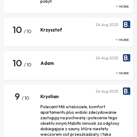
pobyt.
MORE
24
Aug 2025
10
Krzysztof
/ 10
MORE
24
Aug 2025
10
Adam
/ 10
MORE
24
Aug 2025
9
Krystian
/ 10
Polecam! Mili właściciele, komfort
apartamentu plus widoki zdecydowanie
zasługują na pochwałę i polecenie tego
obiektu innym.Malutki minusik za odgłosy
dobiegające z sauny, które niestety
wieczorem ciut przeszkadzały. I taka