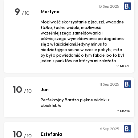
13
Sep 2025
9
Martyna
/ 10
Możliwość skorzystanie z jacuzzi, wygodne
łóżko, ładne widoki, możliwość
wcześniejszego zameldowania i
późniejszego wymeldowania po dogadaniu
się z właścicielamiJedyny minus to
niedziałająca sauna w czasie pobytu, miło
by było powiadomić o tym fakcie, bo to był
jeden z punktów na którym mi zależało
MORE
11
Sep 2025
10
Jan
/ 10
Perfekcyjny Bardzo piękne widoki z
obiektub/u
MORE
6
Sep 2025
10
Estefanía
/ 10