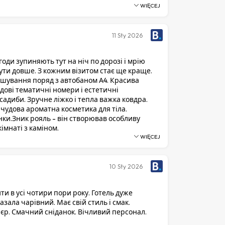
WIĘCEJ
11
Sty 2026
оди зупиняють тут на ніч по дорозі і мрію
ути довше. З кожним візитом стає ще краще.
шування поряд з автобаном А4. Красива
удові тематичні номери і естетичні
адиби. Зручне ліжко і тепла важка ковдра.
 чудова ароматна косметика для тіла.
нки.Зник рояль - він створював особливу
імнаті з каміном.
WIĘCEJ
10
Sty 2026
ти в усі чотири пори року. Готель дуже
казала чарівний. Має свій стиль і смак.
ʼєр. Смачний сніданок. Вічливий персонал.