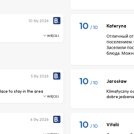
10
Sty 2026
10
Kateryna
/ 10
WIĘCEJ
Отличный от
поселением. 
Заселили пос
блюда. Можн
5
Sty 2026
10
Jarosław
/ 10
ace to stay in the area
Klimatyczny o
dobre jedzenie
WIĘCEJ
4
Sty 2026
10
Vitalii
/ 10