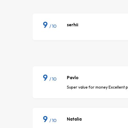
9
serhii
/ 10
9
Pavlo
/ 10
Super value for money Excellent pl
9
Natalia
/ 10