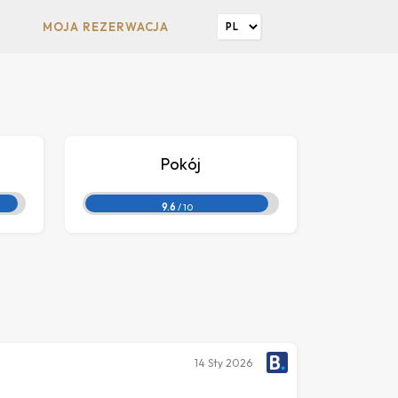
MOJA REZERWACJA
Pokój
9.6
/ 10
14
Sty 2026