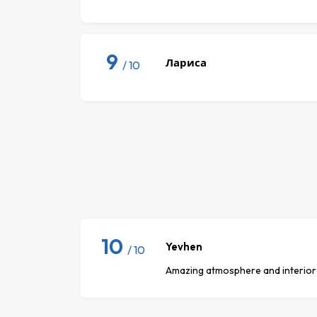
9
Лариса
/ 10
10
Yevhen
/ 10
Amazing atmosphere and interior