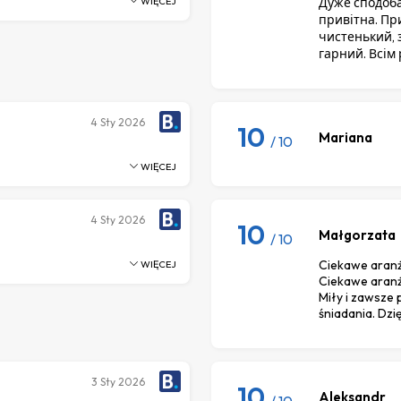
WIĘCEJ
Дуже сподоба
привітна. При
чистенький, 
гарний. Всім
4
Sty 2026
10
Mariana
/ 10
WIĘCEJ
4
Sty 2026
10
Małgorzata
/ 10
Ciekawe aranż
WIĘCEJ
Ciekawe aranż
Miły i zawsze
śniadania. Dzi
3
Sty 2026
10
Aleksandr
/ 10