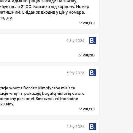
лося. Адміністрація завжди на звязку,
був після 21.00. Близько від кордону. Номер
затишний. Сніданок входив у ціну номера,
 раджу.
WIĘCEJ
4
Sty 2026
WIĘCEJ
3
Sty 2026
acje wnętrz Bardzo klimatyczne miejsce.
acje wnętrz, pokazują bogatą historię dworu.
 pomocny personel. Smaczne i różnorodne
ękujemy.
WIĘCEJ
2
Sty 2026