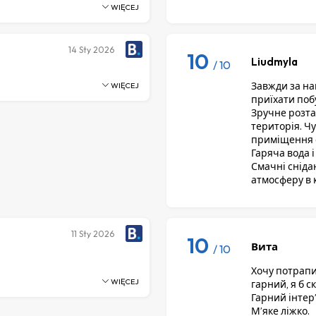
WIĘCEJ
14
Sty 2026
10
Liudmyla
/ 10
Завжди за наг
WIĘCEJ
приїхати поб
Зручне розта
територія. Ч
приміщення с
Гаряча вода і
Смачні сніда
атмосферу в к
11
Sty 2026
10
Вита
/ 10
Хочу потрапи
WIĘCEJ
гарний, я б с
Гарний інтер
Мʼяке ліжко.