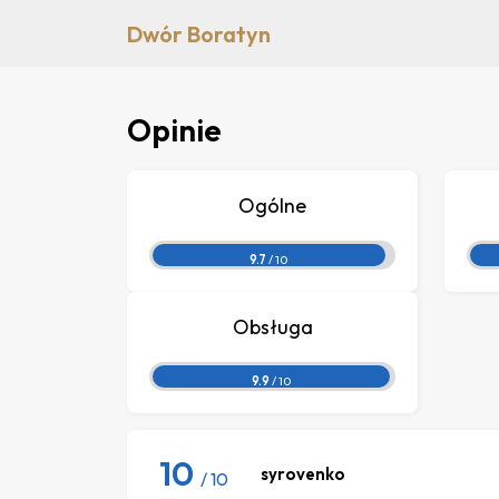
Dwór Boratyn
Opinie
Ogólne
9.7
/ 10
Obsługa
9.9
/ 10
10
syrovenko
/ 10