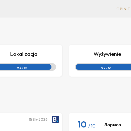
OPINIE
Lokalizacja
Wyżywienie
9.4
/ 10
9.7
/ 10
15
Sty 2026
10
Лариса
/ 10