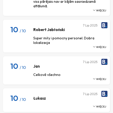
viss pārējais nav ar kājām sasniedzamā
attālumā.
WIĘCEJ
7
Lip 2025
10
Robert Jabłoński
/ 10
Super miły i pomocny personel. Dobra
lokalizacja
WIĘCEJ
7
Lip 2025
10
Jan
/ 10
Celkově všechno
WIĘCEJ
7
Lip 2025
10
Łukasz
/ 10
WIĘCEJ