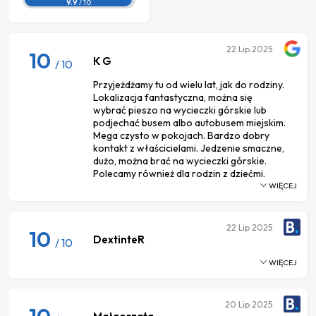
9.9
/ 10
22
Lip 2025
10
K G
/ 10
Przyjeżdżamy tu od wielu lat, jak do rodziny.
Lokalizacja fantastyczna, można się
wybrać pieszo na wycieczki górskie lub
podjechać busem albo autobusem miejskim.
Mega czysto w pokojach. Bardzo dobry
kontakt z właścicielami. Jedzenie smaczne,
dużo, można brać na wycieczki górskie.
Polecamy również dla rodzin z dziećmi.
WIĘCEJ
22
Lip 2025
10
DextinteR
/ 10
WIĘCEJ
20
Lip 2025
10