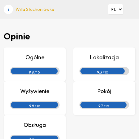
Willa Stachoniówka
Opinie
Ogólne
Lokalizacja
9.8
/ 10
9.3
/ 10
Wyżywienie
Pokój
9.9
/ 10
9.7
/ 10
Obsługa