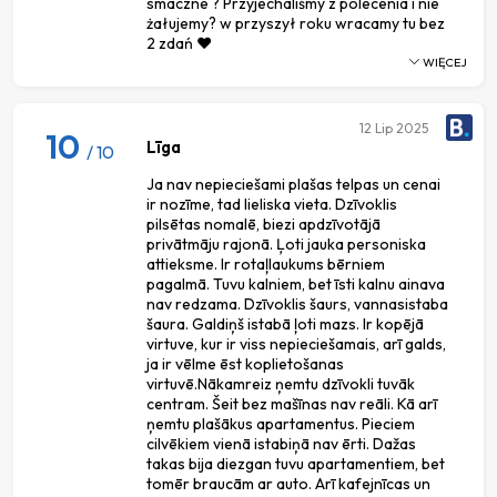
smaczne ? Przyjechaliśmy z polecenia i nie
żałujemy? w przyszył roku wracamy tu bez
2 zdań ❤️
WIĘCEJ
12
Lip 2025
10
Līga
/ 10
Ja nav nepieciešami plašas telpas un cenai
ir nozīme, tad lieliska vieta. Dzīvoklis
pilsētas nomalē, biezi apdzīvotājā
privātmāju rajonā. Ļoti jauka personiska
attieksme. Ir rotaļlaukums bērniem
pagalmā. Tuvu kalniem, bet īsti kalnu ainava
nav redzama. Dzīvoklis šaurs, vannasistaba
šaura. Galdiņš istabā ļoti mazs. Ir kopējā
virtuve, kur ir viss nepieciešamais, arī galds,
ja ir vēlme ēst koplietošanas
virtuvē.Nākamreiz ņemtu dzīvokli tuvāk
centram. Šeit bez mašīnas nav reāli. Kā arī
ņemtu plašākus apartamentus. Pieciem
cilvēkiem vienā istabiņā nav ērti. Dažas
takas bija diezgan tuvu apartamentiem, bet
tomēr braucām ar auto. Arī kafejnīcas un