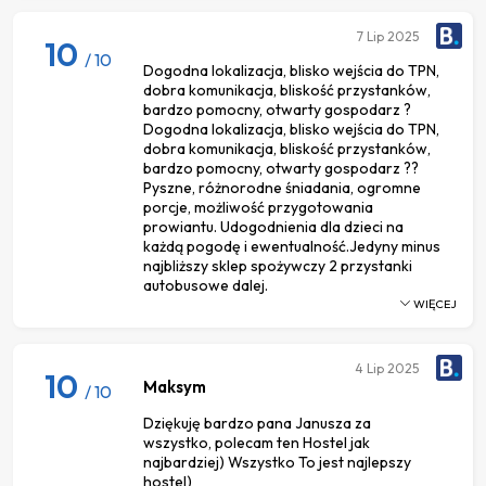
7
Lip 2025
10
/ 10
Dogodna lokalizacja, blisko wejścia do TPN,
dobra komunikacja, bliskość przystanków,
bardzo pomocny, otwarty gospodarz ?
Dogodna lokalizacja, blisko wejścia do TPN,
dobra komunikacja, bliskość przystanków,
bardzo pomocny, otwarty gospodarz ??
Pyszne, różnorodne śniadania, ogromne
porcje, możliwość przygotowania
prowiantu. Udogodnienia dla dzieci na
każdą pogodę i ewentualność.Jedyny minus
najbliższy sklep spożywczy 2 przystanki
autobusowe dalej.
WIĘCEJ
4
Lip 2025
10
Maksym
/ 10
Dziękuję bardzo pana Janusza za
wszystko, polecam ten Hostel jak
najbardziej) Wszystko To jest najlepszy
hostel)