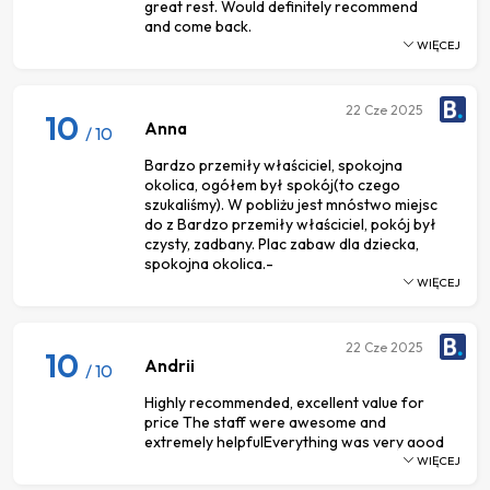
great rest. Would definitely recommend
and come back.
WIĘCEJ
22
Cze 2025
10
Anna
/ 10
Bardzo przemiły właściciel, spokojna
okolica, ogółem był spokój(to czego
szukaliśmy). W pobliżu jest mnóstwo miejsc
do z Bardzo przemiły właściciel, pokój był
czysty, zadbany. Plac zabaw dla dziecka,
spokojna okolica.-
WIĘCEJ
22
Cze 2025
10
Andrii
/ 10
Highly recommended, excellent value for
price The staff were awesome and
extremely helpfulEverything was very good
WIĘCEJ