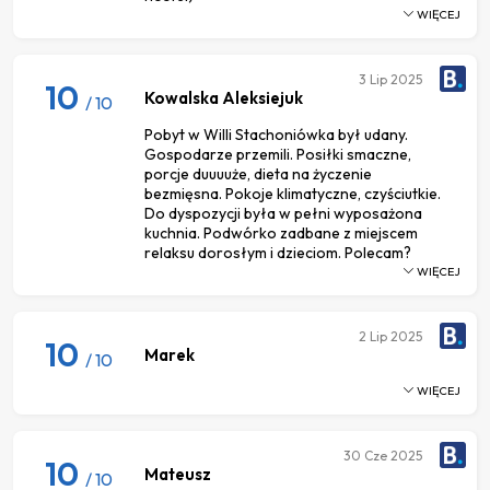
WIĘCEJ
3
Lip 2025
10
Kowalska Aleksiejuk
/ 10
Pobyt w Willi Stachoniówka był udany.
Gospodarze przemili. Posiłki smaczne,
porcje duuuuże, dieta na życzenie
bezmięsna. Pokoje klimatyczne, czyściutkie.
Do dyspozycji była w pełni wyposażona
kuchnia. Podwórko zadbane z miejscem
relaksu dorosłym i dzieciom. Polecam?
WIĘCEJ
2
Lip 2025
10
Marek
/ 10
WIĘCEJ
30
Cze 2025
10
Mateusz
/ 10