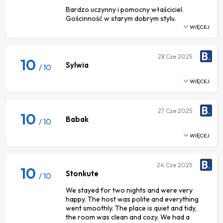
Bardzo uczynny i pomocny właściciel.
Gościnność w starym dobrym stylu.
WIĘCEJ
28
Cze 2025
10
Sylwia
/ 10
WIĘCEJ
27
Cze 2025
10
Babak
/ 10
WIĘCEJ
24
Cze 2025
10
Stonkute
/ 10
We stayed for two nights and were very
happy. The host was polite and everything
went smoothly. The place is quiet and tidy,
the room was clean and cozy. We had a