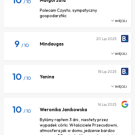
Małgorzata
/ 10
Polecam Czysto, sympatyczny
gospodarzNic
WIĘCEJ
20
Lip 2025
9
Mindaugas
/ 10
WIĘCEJ
18
Lip 2025
10
Yanina
/ 10
WIĘCEJ
16
Lip 2025
10
Weronika Janikowska
/ 10
Byliśmy raptem 3 dni , niestety przez
wypadek córki. Właściciele Przecudowni,
atmosfera jak w domu, jedzenie bardzo