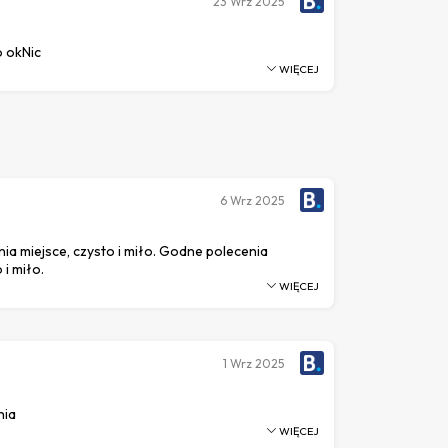
23
Wrz 2025
 okNic
WIĘCEJ
6
Wrz 2025
a miejsce, czysto i miło. Godne polecenia
 i miło.
WIĘCEJ
1
Wrz 2025
nia
WIĘCEJ