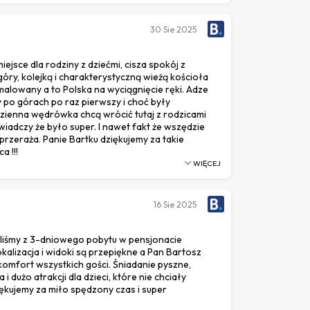
30
Sie 2025
iejsce dla rodziny z dziećmi, cisza spokój z
ry, kolejką i charakterystyczną wieżą kościoła
malowany a to Polska na wyciągnięcie ręki. Adze
 po górach po raz pierwszy i choć były
ienna wędrówka chcą wrócić tutaj z rodzicami
 świadczy że było super. I nawet fakt że wszędzie
przeraża. Panie Bartku dziękujemy za takie
 !!!
WIĘCEJ
16
Sie 2025
liśmy z 3-dniowego pobytu w pensjonacie
kalizacja i widoki są przepiękne a Pan Bartosz
omfort wszystkich gości. Śniadanie pyszne,
i dużo atrakcji dla dzieci, które nie chciały
ękujemy za miło spędzony czas i super