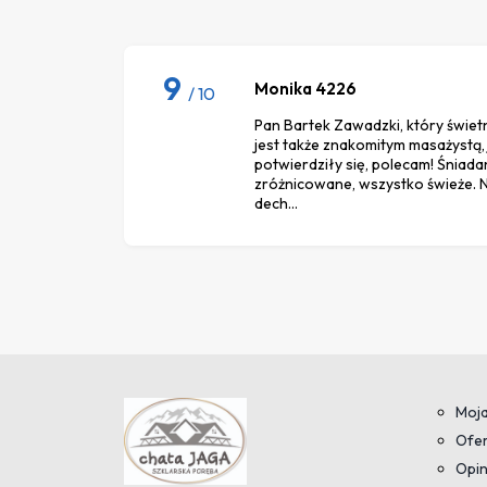
9
Monika 4226
/ 10
Pan Bartek Zawadzki, który świet
jest także znakomitym masażystą,
potwierdziły się, polecam! Śniadan
zróżnicowane, wszystko świeże. N
dech...
Moja
Ofer
Opin