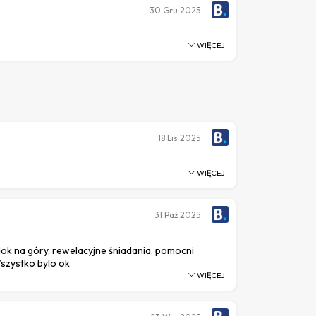
30
Gru 2025
WIĘCEJ
18
Lis 2025
WIĘCEJ
31
Paź 2025
ok na góry, rewelacyjne śniadania, pomocni
zystko bylo ok
WIĘCEJ