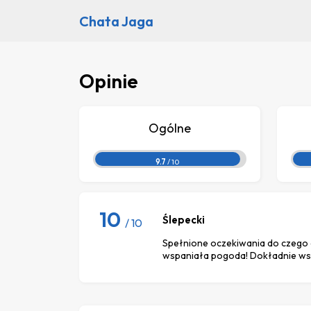
Chata Jaga
Opinie
Ogólne
9.7
/ 10
10
Ślepecki
/ 10
Spełnione oczekiwania do czego 
wspaniała pogoda! Dokładnie ws