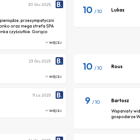
30
Gru 2025
10
Lukas
/ 10
pieniądze, przesympatyczni
dzonko oraz mega strefa SPA
ienka czyściutkie. Gorąco
WIĘCEJ
23
Gru 2025
10
Rous
/ 10
WIĘCEJ
11
Lis 2025
9
Bartosz
/ 10
Wspaniały wid
WIĘCEJ
gospodarze.Ws