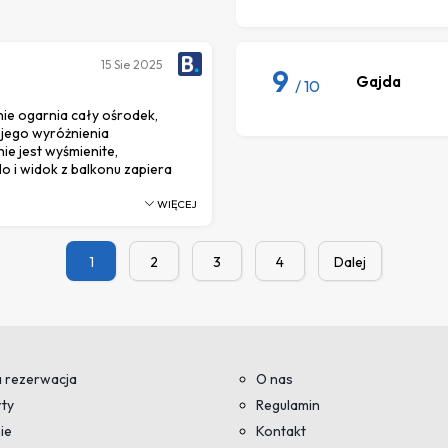
15
Sie 2025
9
Gajda
/ 10
nie ogarnia cały ośrodek,
 jego wyróżnienia
ie jest wyśmienite,
o i widok z balkonu zapiera
WIĘCEJ
1
2
3
4
Dalej
 rezerwacja
O nas
ty
Regulamin
ie
Kontakt