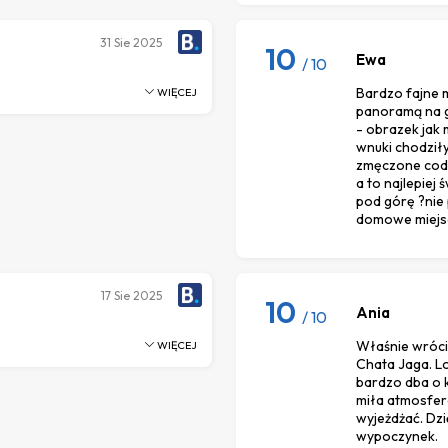
31
Sie 2025
10
Ewa
/ 10
Bardzo fajne m
WIĘCEJ
panoramą na gó
- obrazek jak 
wnuki chodziły
zmęczone codz
a to najlepiej
pod górę ?nie 
domowe miejsca
17
Sie 2025
10
Ania
/ 10
Właśnie wróci
WIĘCEJ
Chata Jaga. Lo
bardzo dba o k
miła atmosfera 
wyjeżdżać. Dzi
wypoczynek.