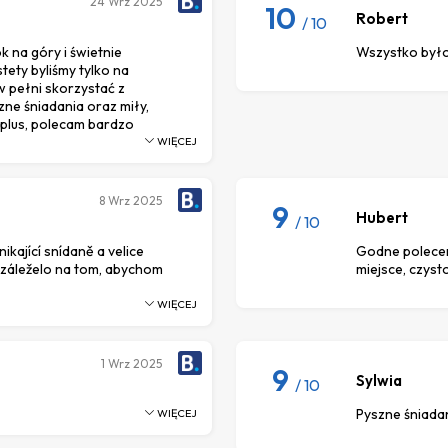
24
Wrz 2025
10
Robert
/ 10
k na góry i świetnie
Wszystko było
ety byliśmy tylko na
w pełni skorzystać z
ne śniadania oraz miły,
 plus, polecam bardzo
WIĘCEJ
8
Wrz 2025
9
Hubert
/ 10
ikající snídaně a velice
Godne poleceni
e záleželo na tom, abychom
miejsce, czysto
WIĘCEJ
1
Wrz 2025
9
Sylwia
/ 10
Pyszne śniada
WIĘCEJ