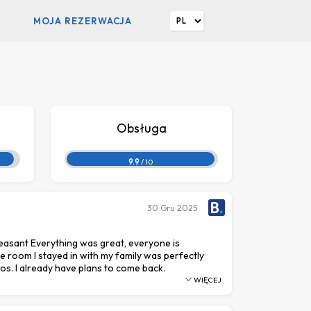
MOJA REZERWACJA
Obsługa
9.9
/ 10
30
Gru 2025
easant Everything was great, everyone is
he room I stayed in with my family was perfectly
tos. I already have plans to come back.
WIĘCEJ