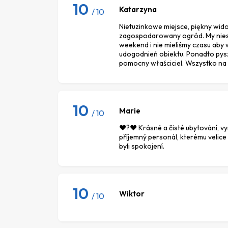
10
Katarzyna
/ 10
Nietuzinkowe miejsce, piękny wido
zagospodarowany ogród. My niest
weekend i nie mieliśmy czasu aby 
udogodnień obiektu. Ponadto pysz
pomocny właściciel. Wszystko na
10
Marie
/ 10
♥️?♥️ Krásné a čisté ubytování, vyn
příjemný personál, kterému velic
byli spokojení.
10
Wiktor
/ 10