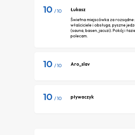
10
Łukasz
/ 10
Świetna miejscówka za rozsądne 
właściciele i obsługa, pyszne je
(sauna, basen, jacuzi). Pokój i łaz
polecam.
10
Aro_slav
/ 10
10
pływaczyk
/ 10