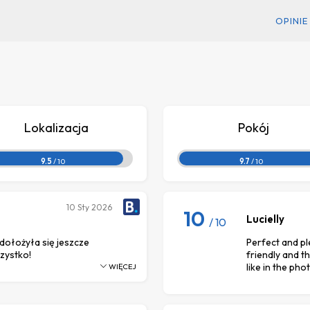
OPINIE
Lokalizacja
Pokój
9.5
/ 10
9.7
/ 10
10
Sty 2026
10
Lucielly
/ 10
dołożyła się jeszcze
Perfect and pl
zystko!
friendly and t
like in the pho
WIĘCEJ