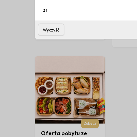
31
Zobacz
Oferta pobytu bez
Oferta
wyżywienia
jedną 
Wyczyść
wyżywi
Zobacz
Oferta pobytu ze