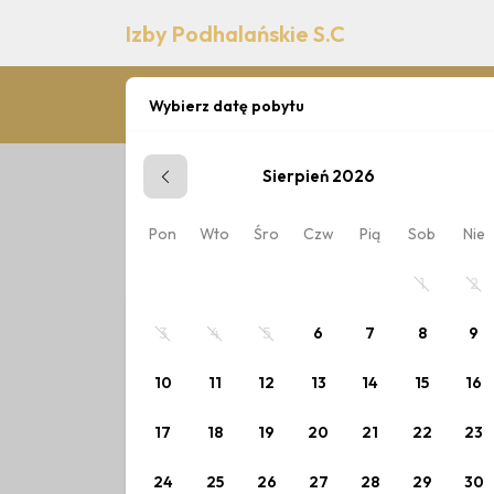
Izby Podhalańskie S.C
Wybierz datę pobytu
Sierpień 2026
Zaplanuj pobyt
Pon
Wto
Śro
Czw
Pią
Sob
Nie
Wybierz datę lub jeden z poniższych cennik
1
2
3
4
5
6
7
8
9
10
11
12
13
14
15
16
17
18
19
20
21
22
23
24
25
26
27
28
29
30