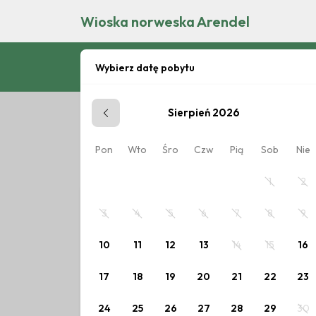
Wioska norweska Arendel
Wybierz datę pobytu
Sierpień 2026
Zaplanuj pobyt
Pon
Wto
Śro
Czw
Pią
Sob
Nie
Wybierz datę lub jeden z poniższych cennik
1
2
3
4
5
6
7
8
9
10
11
12
13
14
15
16
17
18
19
20
21
22
23
24
25
26
27
28
29
30